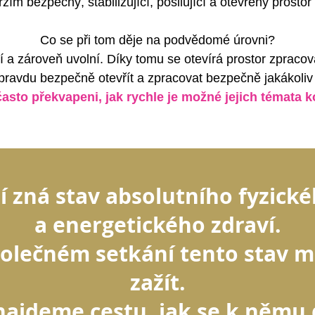
ržím bezpečný,
stabilizující
, p
osilující a otevřený prostor 
Co se při tom děje na podvědomé úrovni?
lí a zároveň uvolní. Díky tomu s
e otevírá prostor
zpracova
opravdu
bezpečně
otevřít a zpracovat bezpečně jakákoliv
 často překvapeni, jak rychle je možné jejich témata 
 zná stav absolutního fyzické
a energetického zdraví.
polečném setkání tento stav m
zažít
.
ajdeme cestu, jak se k němu d