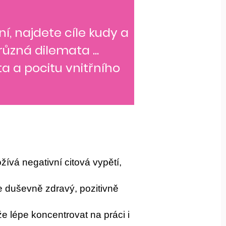
í, najdete cíle kudy a
různá dilemata ...
ta a pocitu vnitřního
žívá negativní citová vypětí,
je duševně zdravý, pozitivně
e lépe koncentrovat na práci i