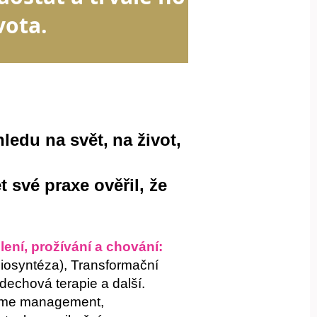
vota.
ledu na svět,
na život,
et
své praxe
ověřil, že
ení, prožívání a chování:
iosyntéza), Transformační
dechová terapie a další.
Time management,