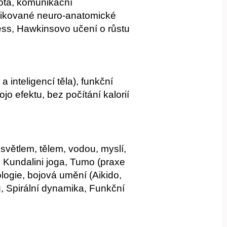
nota, komunikační
ikované neuro-anatomické
ss, Hawkinsovo učení o růstu
 inteligencí těla), funkční
jo efektu, bez počítání kalorií
větlem, tělem, vodou, myslí,
Kundalini joga, Tumo (praxe
logie, bojová umění (Aikido,
, Spirální dynamika, Funkční