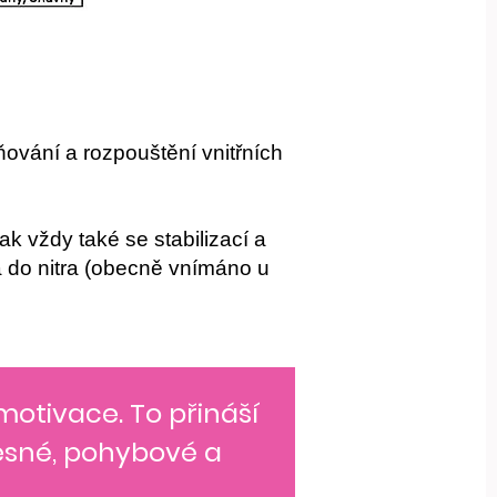
ňování a rozpouštění vnitřních
k vždy také se stabilizací a
 do nitra (obecně vnímáno u
 motivace. To přináší
lesné, pohybové a