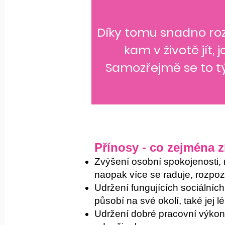
Díky tomu snadno rozp
kam v životě jít,
Samozřejmě se to týk
Přínosy - co zejména z
Zvýšení osobní spokojenosti, r
naopak více se raduje, rozpoz
Udržení fungujících sociálních
působí na své okolí, také jej 
Udržení dobré pracovní výkonn