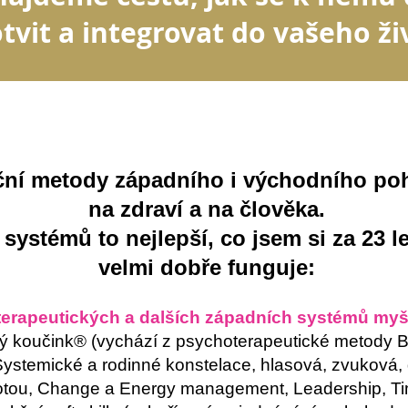
tvit a integrovat do vašeho ži
ní metody zápa
dního i východního poh
na zdraví a
na
č
lověka.
 systémů to nejlepší, co jsem si za 23 l
velmi dobře funguje:
erapeutických a dalších západních systémů myšl
ý koučink® (vychází z psychoterapeutické metody B
Systemické a rodinné k
onstelac
e, hlasová, zvuk
ová, 
notou, Change a Energy manag
ement, Leadership, 