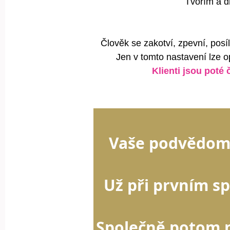
Tvořím a d
Člověk se zakotví, zpevní, posí
Jen v tomto nastavení lze 
Klienti jsou poté
Vaše podvědomí
Už při prvním s
Společně potom n