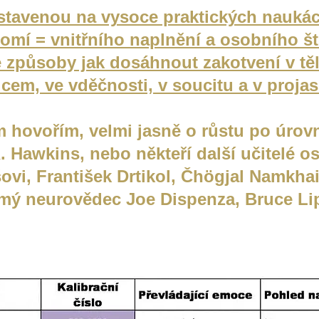
tavenou na vysoce praktických naukác
omí = vnitřního naplnění a osobního št
e způsoby jak dosáhnout zakotvení v tě
cem, ve vděčnosti, v soucitu a v projas
em hovořím, velmi jasně o růstu po úro
. Hawkins, nebo někteří další učitelé o
ovi, František Drtikol, Čhögjal Namkha
mý neurovědec Joe Dispenza
, Bruce Li