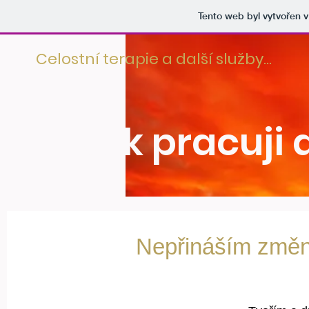
Tento web byl vytvořen 
Celostní terapie a další služby...
Jak pracuji 
Nepřináším změnu