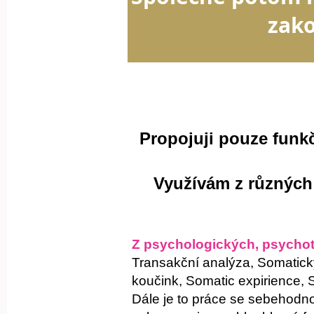
zako
Propojuji pouze f
unkč
Využívám z různý
ch
Z psychologických, psychot
Transakční analýza, Somatick
koučink, Somati
c expirience, 
Dále je to práce se sebehod