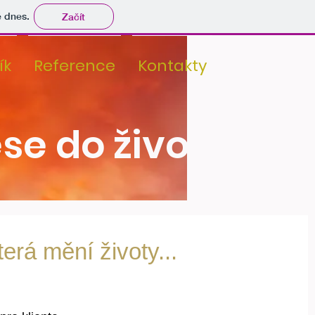
tě dnes.
Začít
ík
Reference
Kontakty
ese do života
rá mění životy...