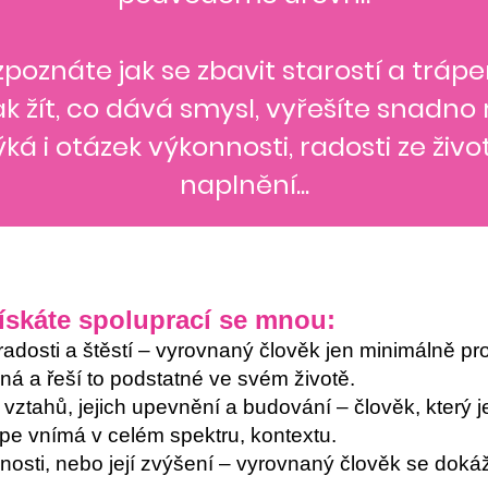
oznáte jak se zbavit starostí a trápen
 jak žít, co dává smysl, vyřešíte snadno 
á i otázek výkonnosti, radosti ze živo
naplnění...
ísk
áte spoluprací
se mnou:
adosti a štěstí – vyrovnaný člověk jen minimálně pro
ná a řeší to podstatné ve svém životě.
 vztahů, jejich upevnění a budování – člověk, který 
lépe vnímá v celém spektru, kontextu.
osti, nebo její zvýšení – vyrovnaný člověk se dokáž