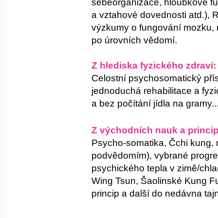
sebeorganizace, hloubkové fun
a vztahové dovednosti atd.),
výzkumy o fungování mozku, n
po úrovních vědomí.
Z hlediska fyzického zdraví:
Celostní psychosomatický příst
jednoduchá rehabilitace a fyzio
a bez počítání jídla na gramy..
Z východních nauk a principů 
Psycho-somatika, Čchi kung, n
podvědomím), vybrané progres
psychického tepla v zimě/chla
Wing Tsun, Šaolinské Kung F
princip a další do nedávna taj