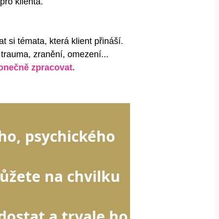
pro klienta.
t si témata, která klient přináší.
 trauma, zranění, omezení...
konečně zpracovat.
ho, psychického
ůžete na chvilku
ostat a trvale ho