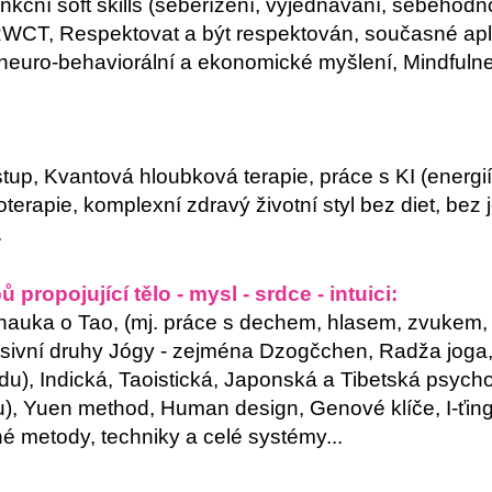
kční soft skills (sebeřízení, vyjednávání, sebehod
 RWCT,
Respektovat a být respektován, současné
apl
euro-behaviorální a ekonomické myšlení, Mindfulne
up, Kvantová hloubková terapie, práce s KI (energií a
terapie, komplexní zdravý životní styl bez diet, bez jo
.
propojující tělo - mysl - srdce - intuici:
auka o Tao, (mj. práce s dechem, hlasem, zvukem, s
ivní druhy Jógy - ze
jména Dzogčchen, Radža joga, 
du), Indická, Taoistická, Japonská a Tibetská psycho
u), Yuen method,
Human design, Genové klíče, I-ťing
né metody, techniky a celé systémy...