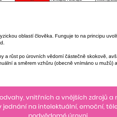
fyzickou oblastí
člověka
. Funguje to na principu uvol
td.
ny a růst po úrovních vědomí částečně skokově, avša
tinuální a směrem vzhůru (obecně vnímáno u mužů) a
 odvahy, vnitřních a vnějších zdrojů a
v jednání na intelektuální, emoční, tě
podvědomé úrovni.