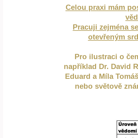
Celou praxi mám pos
věd
Pracuji zejména s
otevřeným srd
Pro ilustraci o č
například Dr. David R
Eduard a Míla Tomáš
nebo světově zná