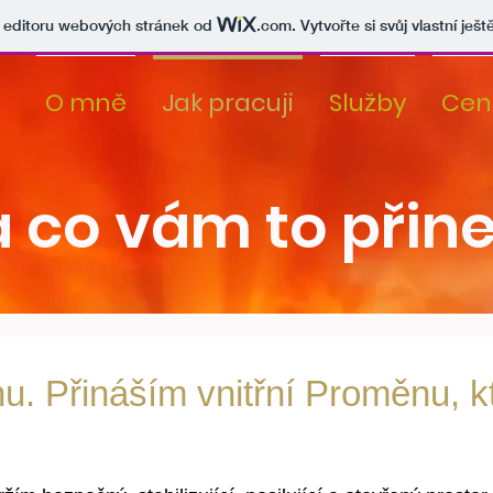
v editoru webových stránek od
.com
. Vytvořte si svůj vlastní ješ
O mně
Jak pracuji
Služby
Cen
a co vám to přin
. Přináším vnitřní Proměnu, kte