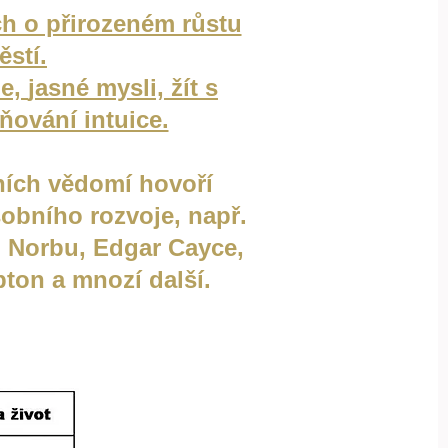
h o přirozeném růstu
ěstí
.
le,
jasné mysli, žít s
ňování intuice.
vních vědomí hovoří
sobního rozvoje, např.
i Norbu, Edgar Cayce,
pton
a mnozí další.