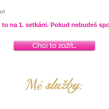
LU?
 to na 1. setkání. Pokud nebudeš spok
Chci to zažít...
Mé
:
slu
žby