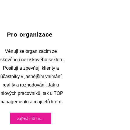
Pro organizace
Věnuji se organizacím ze
iskového i neziskového sektoru.
Posiluji a zpevňuji klienty a
účastníky v jasnějším vnímání
reality a rozhodování. Jak u
liniových pracovníků, tak u TOP
managementu a majitelů firem.
zajímá mě to...