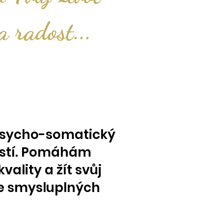
a radost...
 psycho-somatický
ostí. Pomáhám
vality a žít svůj
ve smysluplných