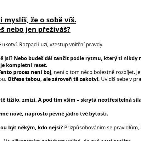
i myslíš, že o sobě víš.
eš nebo jen přežíváš?
tě ukotví. Rozpad iluzí, vzestup vnitřní pravdy.
 jsi? Nebo budeš dál tančit podle rytmu, který ti nikdy 
 je kompletní reset.
Tento proces není boj
, není o tom něco bolestně rozbíjet. Je 
lou.
Otřese tebou, ale zároveň tě zakotví.
Uvidíš sebe v pra
 tě tížilo, zmizí. A pod tím vším – skrytá neotřesitelná síl
me nové, naprosto pevné jádro tvé bytosti.
hou být někým, kdo nejsi?
Přizpůsobováním se pravidlům, kt