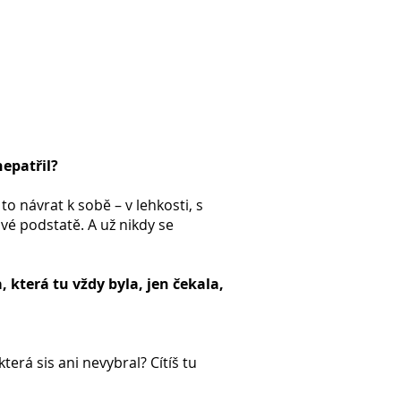
nepatřil?
to návrat k sobě – v lehkosti, s
vé podstatě. A už nikdy se
a, která tu vždy byla, jen čekala,
erá sis ani nevybral? Cítíš tu