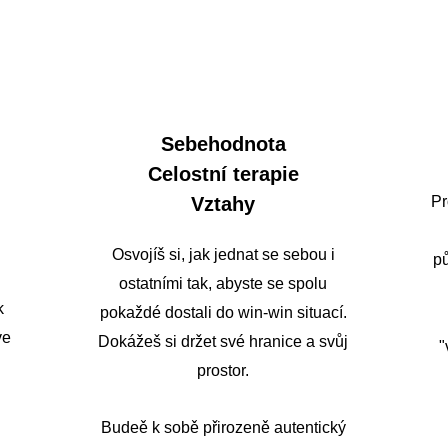
Sebehodnota
Celostní terapie
Vztahy
Pr
Osvojíš si, jak jednat se sebou i
pů
ostatními tak, abyste se spolu
k
pokaždé dostali do win-win situací.
ve
Dokážeš si držet své hranice a svůj
"
prostor.
Budeě k sobě přirozeně autentický