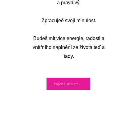
a pravdivý.
Zpracujeě svoji minulost.
Budeš mít více energie, radosti a
vnitřního naplnění ze života teď a
tady.
zajímá mě to...