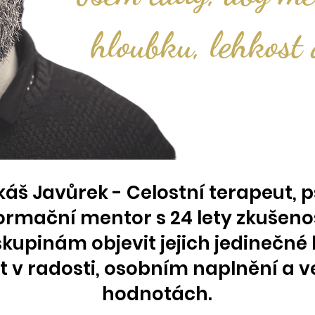
hloubku, lehkost 
ukáš Javůrek - Celostní terapeut,
formační mentor s 24 lety zkušen
kupinám objevit jejich jedinečné k
ot v radosti, osobním naplnění a 
hodnotách.​​