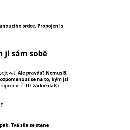
 planoucího srdce. Propojení s
n ji sám sobě
 bojovat.
Ale pravda?
Nemusíš.
 rozpomenout se na to, kým jsi
kompromisů.
Už žádné další
l?
pak. Tvá síla se stane