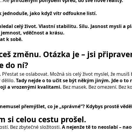
. Ale
přirozeným pohybem vpřed, do své nové reality.
jednoduše, jako když vítr odfoukne listí.
hledal celý život. Vlastní stabilitu. Sílu. Jasnost mysli a
é jemnost, vděčnost a krásu.
rat k sobě.
ceš změnu. Otázka je – jsi připrave
e do ní?
 Přestat se oslabovat. Možná sis celý život myslel, že musíš
 dělilo.
Tady nejde o to učit se být někým jiným. Jde o to
roji a vrozenými kvalitami.
Bez masek. Bez omezení. Bez 
 nemusel přemýšlet, co je „správné“? Kdybys prostě vědě
 si celou cestu prošel.
stí. Bez zbytečné složitosti.
A nejenže tě to neoslabí – nao