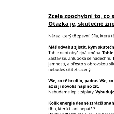
Zcela zpochybni to, co s
Otázka je, skutečně žij
Náraz, který tě zpevní. Síla, která 
Máš odvahu zjistit, kým skutečně
Tohle není obyčejná změna.
Tohle
Zastav se. Zhluboka se nadechni.
jemností, a přesto s obrovskou si
nebudeš cítit ztracený.
Vše, co tě brzdilo, padne. Vše, co
až si ji dovolíš naplno žít.
Nebudeme lepit záplaty.
Vybuduje
Kolik energie denně ztrácíš sna
tíhu, která ti ani nepatří?