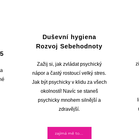
Duševní hygiena
Rozvoj Sebehodnoty
25
z
Zažij si, jak zvládat psychický
 a
nápor a častý rostoucí velký stres.
né
Jak být psychicky v klidu za všech
okolností! Navíc se staneš
psychicky mnohem silnější a
zdravější.
zajímá mě to...