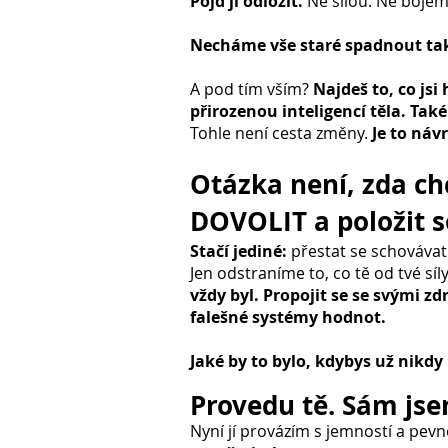
Pojď ji odložit.
Ne silou. Ne bojem
Necháme vše staré spadnout tak 
A pod tím vším?
Najdeš to, co jsi 
přirozenou inteligencí těla. Tak
Tohle není cesta změny.
Je to náv
Otázka není, zda ch
DOVOLIT a položit s
Stačí jediné:
přestat se schovávat.
Jen odstraníme to, co tě od tvé síly
vždy byl.
Propojit se se svými zd
falešné systémy hodnot.
Jaké by to bylo, kdybys už nikdy
Provedu tě. Sám jsem
Nyní jí provázím s jemností a pevno