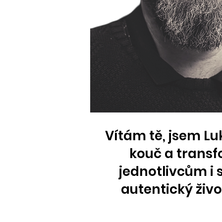
Vítám tě, jsem L
kouč a trans
jednotlivcům i s
autentický živ