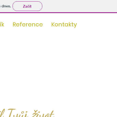
tě dnes.
Začít
ík
Reference
Kontakty
l Tvůj
ivot
ž