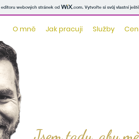
v editoru webových stránek od
.com
. Vytvořte si svůj vlastní ješ
O mně
Jak pracuji
Služby
Cen
Jsem tady, aby mě